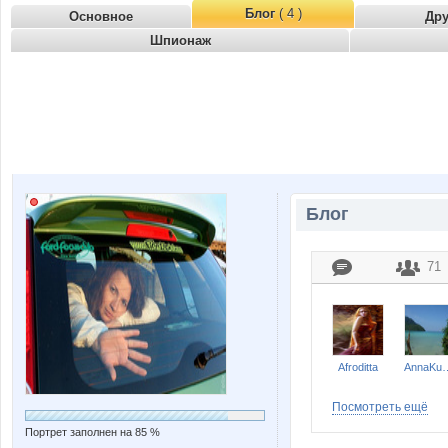
Блог
( 4 )
Основное
Др
Шпионаж
Блог
71
Afroditta
AnnaKu
Посмотреть ещё
Портрет заполнен на 85 %