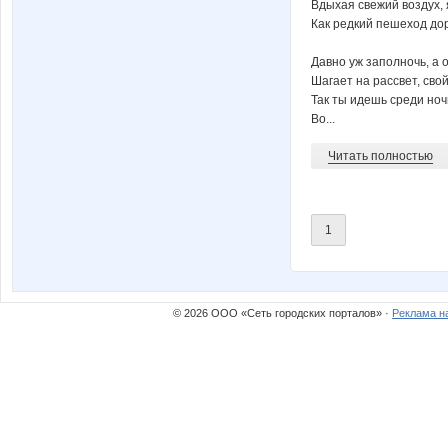
ЛГ
Магда
Вдыхая свежий воздух, 
Как редкий пешеход дор
Давно уж заполночь, а 
Шагает на рассвет, свой
Первое апреля
Я ех
Так ты идешь среди ноч
Во...
Читать полностью
Зла
Шум
1
© 2026 ООО «Сеть городских порталов» ·
Реклама н