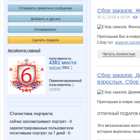
Felixdz
Gella20
Отправить приватное сообщение
Сбор заказов. Ж
30.11.2016 в 16:54
Добавить в друзья
Игнорировать
Kalisto
Kaplya
Приглашаю Вас в новую 
Сделать подарок
Сбор тут:
www.nn.ru/com
Автофорум главный
Читать полностью
Mora
NRG
популярность:
4361 место
рейтинг
5911
?
Сбор заказов. 
Привилегированный
взрослых. Сбор 
пользователь
6
Porche
Rabbit-
уровня
Приглашаю в новую заку
Статистика портрета:
ОТЛИЧНЫЙ ПОДАРОК Н
Ver8nika
Wine
сейчас просматривают портрет - 0
Это механические конст
зарегистрированные пользователи
которые вырезаны лазер
посетившие портрет за 7 дней - 0