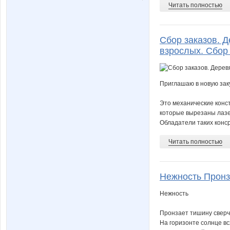
irik
java!
Читать полностью
Сбор заказов. 
ludmila-ya
malu
взрослых. Сбор 
Приглашаю в новую заку
sweet anna
teka
Это механические конст
которые вырезаны лазер
Обладатели таких консру
Автолюбительница с ул Минина
Белль
Читать полностью
Нежность Пронза
Кашарель
Корпорация недви
Нежность
Пронзает тишину сверч
На горизонте солнце вс